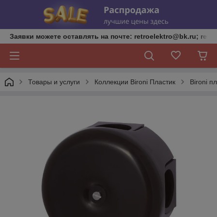
Заявки можете оставлять на почте: retroelektro@bk.ru; retro
Товары и услуги
Коллекции Bironi Пластик
Bironi п