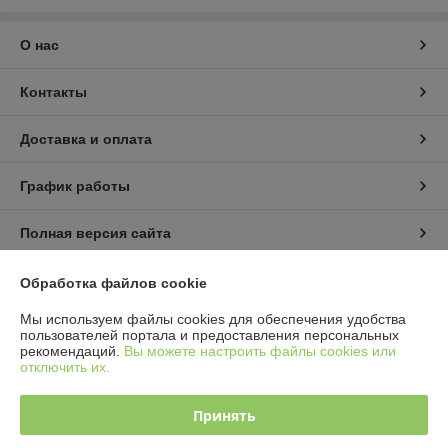
О нас
Контакты
Доставка и оплата
График работы
Полная версия сайта
Политика обработки cookies
Обработка файлов cookie
Мы используем файлы cookies для обеспечения удобства
Сайт создан на платформе Deal.by
пользователей портала и предоставления персональных
рекомендаций.
Вы можете настроить файлы cookies или
отключить их.
Принять