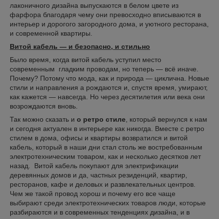
лаконичного дизайна выпускаются в белом цвете из
фарфора благодаря чему они превосходно вписываются в
интерьер и дорогого загородного дома, и уютного ресторана,
и современной квартиры.
Витой кабель — и безопасно, и стильно
Было время, когда витой кабель уступил место
современным гладким проводам, но теперь — всё иначе.
Почему? Потому что мода, как и природа — циклична. Новые
стили и направления а рождаются и, спустя время, умирают,
как кажется — навсегда. Но через десятилетия или века они
возрождаются вновь.
Так можно сказать и
о ретро стиле
, который вернулся к нам
и сегодня актуален в интерьере как никогда. Вместе с ретро
стилем в дома, офисы и квартиры возвратился и витой
кабель, который в наши дни стал столь же востребованным
электротехническим товаром, как и несколько десятков лет
назад. Витой кабель покупают для электрификации
деревянных домов и да, частных резиденций, квартир,
ресторанов, кафе и деловых и развлекательных центров.
Чем же такой провод хорош и почему его все чаще
выбирают среди электротехнических товаров люди, которые
разбираются и в современных тенденциях дизайна, и в