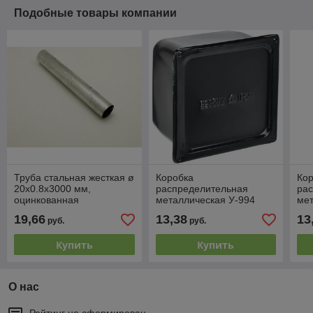
Подобные товары компании
Труба стальная жесткая ø
Коробка
Ко
20x0.8x3000 мм,
распределительная
ра
оцинкованная
металлическая У-994
мет
110*110*80мм IP54
110
19,66
13,38
13
руб.
руб.
Купить
Купить
О нас