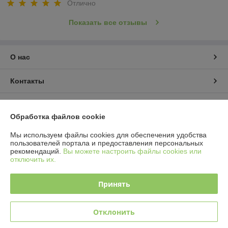
Отлично
Показать все отзывы
О нас
Контакты
Доставка и оплата
Обработка файлов cookie
График работы
Мы используем файлы cookies для обеспечения удобства
пользователей портала и предоставления персональных
рекомендаций.
Вы можете настроить файлы cookies или
Полная версия сайта
отключить их.
Политика обработки cookies
Принять
Сайт создан на платформе Deal.by
Отклонить