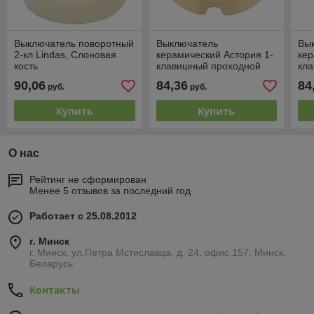
Выключатель поворотный
Выключатель
Вы
2-кл Lindas, Слоновая
керамический Астория 1-
кер
кость
клавишный проходной
кл
Слоновая кость, Interior
Сло
90,06
84,36
84
руб.
руб.
Electric
Ele
Купить
Купить
О нас
Рейтинг не сформирован
Менее 5 отзывов за последний год
Работает с 25.08.2012
г. Минск
г. Минск, ул.Петра Мстиславца, д. 24, офис 157, Минск,
Беларусь
Контакты