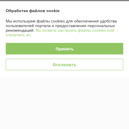
Доставка и оплата
Обработка файлов cookie
График работы
Мы используем файлы cookies для обеспечения удобства
пользователей портала и предоставления персональных
рекомендаций.
Вы можете настроить файлы cookies или
Полная версия сайта
отключить их.
Политика обработки cookies
Принять
Сайт создан на платформе Deal.by
Отклонить
Информация для покупателя
Юридическое лицо:
Общество с ограниченной ответственностью
«Ретроэлектро»
220076, г.Минск, ул.Петра Мстиславца, 24-157
Регистрационный номер ЕГР: 193671302