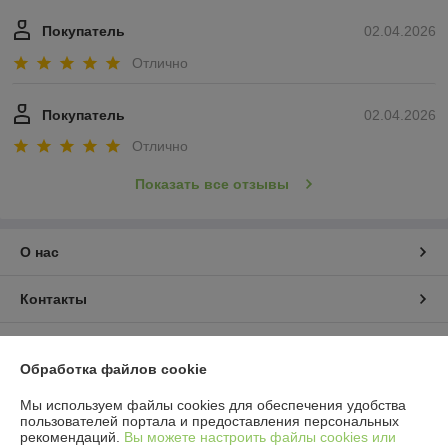
Покупатель
02.04.2026
Отлично
Покупатель
02.04.2026
Отлично
Показать все отзывы
О нас
Контакты
Доставка и оплата
Обработка файлов cookie
График работы
Мы используем файлы cookies для обеспечения удобства
пользователей портала и предоставления персональных
рекомендаций.
Вы можете настроить файлы cookies или
Полная версия сайта