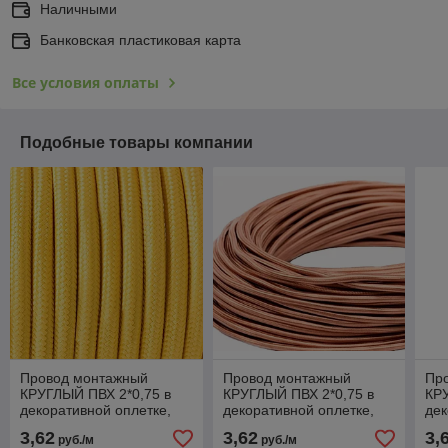
Наличными
Банковская пластиковая карта
Все условия оплаты
Подобные товары компании
Провод монтажный
Провод монтажный
Пр
КРУГЛЫЙ ПВХ 2*0,75 в
КРУГЛЫЙ ПВХ 2*0,75 в
КРУ
декоративной оплетке,
декоративной оплетке,
дек
Желтый шелк
Медный шёлк
Ти
3,62
3,62
3,
руб./м
руб./м