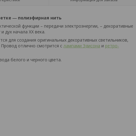
летке ― полиэфирная нить
ктической функции – передачи электроэнергии, – декоративные
 дух начала ХХ века.
ется для создания оригинальных декоративных светильников,
. Провод отлично смотрится с
лампами Эдисона
и
ретро-
вода белого и черного цвета.