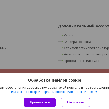
Дополнительный ассор
Кляммер
Блокиратор окна
ники
Стеклопластиковая армату
Низковольтные изоляторы
Проводка в стиле LOFT
Сайт создан на платформе Deal.by
Политика обработки файлов cookies
Обработка файлов cookie
ООО «Ретроэлектро» |
Пожаловаться на контент
Select Language
▼
 для обеспечения удобства пользователей портала и предоставлени
Вы можете настроить файлы cookies или отключить их.
Принять все
Отклонить