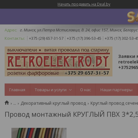
Начать продавать на Deal.by
г. Минск, ул.Петра Мстиславца, д. 24, офис 157, Минск, Беларус
+375 (29) 657-31-57
+375 (17) 396-53-45
+375 (17) 302-53-4
Заявки 
retroele
+3752965
Главная
Товары и услуги
О нас
Наши партнеры
...
Декоративный круглый провод
Круглый провод сечен
Провод монтажный КРУГЛЫЙ ПВХ 3*2,5