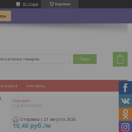
81 отзыв
Корзина
Поиск
 и оплата
Контакты
Провод монтажный круглый пвх 3*2,5 в декоративной оплетке, шоколад
Под заказ
Код:
IE-K-3250-03
Отправка с 21 августа 2026
10,40
руб.
/м