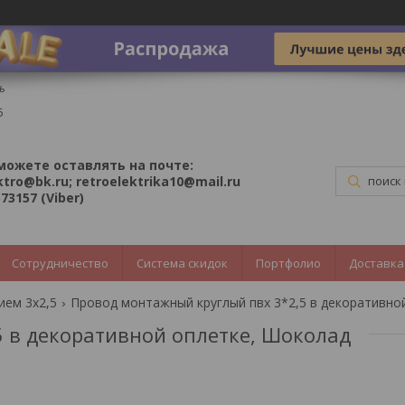
ь
5
можете оставлять на почте:
ktro@bk.ru; retroelektrika10@mail.ru
73157 (Viber)
Сотрудничество
Система скидок
Портфолио
Доставка
ием 3х2,5
 в декоративной оплетке, Шоколад