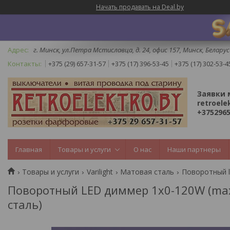
Начать продавать на Deal.by
г. Минск, ул.Петра Мстиславца, д. 24, офис 157, Минск, Беларус
+375 (29) 657-31-57
+375 (17) 396-53-45
+375 (17) 302-53-4
Заявки 
retroele
+3752965
Главная
Товары и услуги
О нас
Наши партнеры
Товары и услуги
Varilight
Матовая сталь
Поворотный LED диммер 1х0-120W (max 1
сталь)