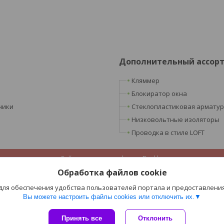
Дополнительный ассор
Кляммер
Блокиратор окна
ники
Стеклопластиковая армату
Низковольтные изоляторы
Проводка в стиле LOFT
Сайт создан на платформе Deal.by
Политика обработки файлов cookies
Обработка файлов cookie
ООО «Ретроэлектро» |
Пожаловаться на контент
Select Language
▼
 для обеспечения удобства пользователей портала и предоставлени
Вы можете настроить файлы cookies или отключить их.
Принять все
Отклонить