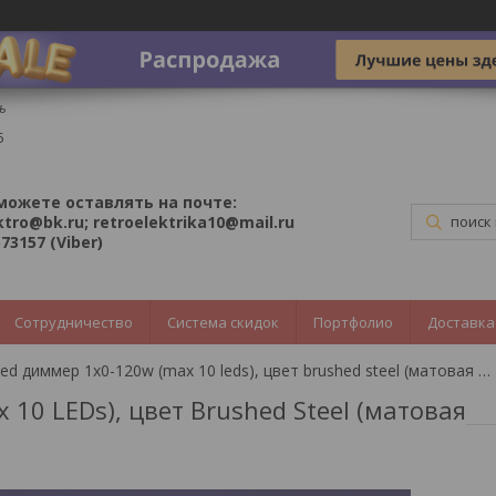
ь
5
можете оставлять на почте:
ktro@bk.ru; retroelektrika10@mail.ru
73157 (Viber)
Сотрудничество
Система скидок
Портфолио
Доставка
Поворотный led диммер 1х0-120w (max 10 leds), цвет brushed steel (матовая сталь)
0 LEDs), цвет Brushed Steel (матовая