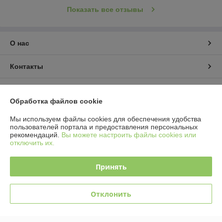
Показать все отзывы
О нас
Контакты
Доставка и оплата
Обработка файлов cookie
График работы
Мы используем файлы cookies для обеспечения удобства
пользователей портала и предоставления персональных
рекомендаций.
Вы можете настроить файлы cookies или
Полная версия сайта
отключить их.
Политика обработки cookies
Принять
Сайт создан на платформе Deal.by
Отклонить