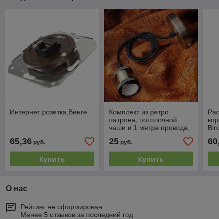
Интернет розетка,Венге
Комплект из ретро
Ра
патрона, потолочной
ко
чаши и 1 метра провода,
Bir
цвет - черненная бронза
65,36
25
60
руб.
руб.
(в разборе)
Купить
Купить
О нас
Рейтинг не сформирован
Менее 5 отзывов за последний год