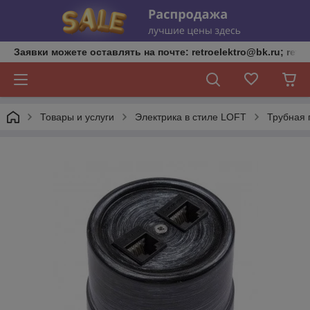
Заявки можете оставлять на почте: retroelektro@bk.ru; retro
Товары и услуги
Электрика в стиле LOFT
Трубная п