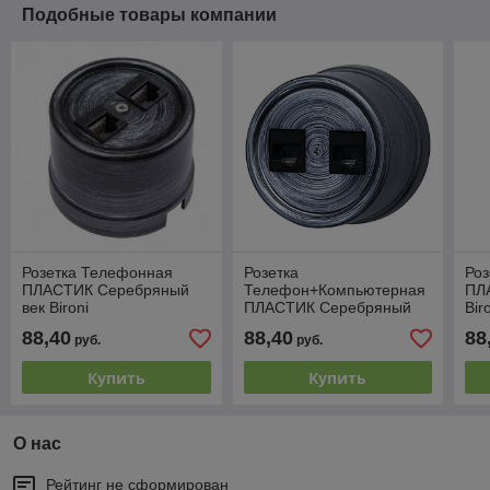
Подобные товары компании
Розетка Телефонная
Розетка
Ро
ПЛАСТИК Серебряный
Телефон+Компьютерная
ПЛ
век Bironi
ПЛАСТИК Серебряный
Bir
век Bironi
88,40
88,40
88
руб.
руб.
Купить
Купить
О нас
Рейтинг не сформирован