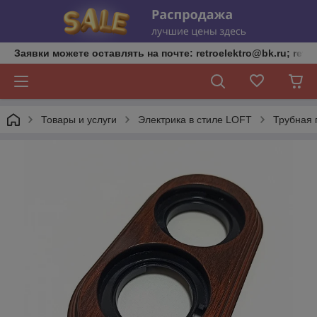
Заявки можете оставлять на почте: retroelektro@bk.ru; retro
Товары и услуги
Электрика в стиле LOFT
Трубная п