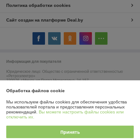
Политика обработки cookies
Сайт создан на платформе Deal.by
Информация для покупателя
Юридическое лицо:
Общество с ограниченной ответственностью
«Ретроэлектро»
220076, г.Минск, ул.Петра Мстиславца, 24-157
Обработка файлов cookie
Регистрационный номер ЕГР: 193671302
УНП: 193671302
Мы используем файлы cookies для обеспечения удобства
пользователей портала и предоставления персональных
Регистрационный орган: Минский горисполком
рекомендаций.
Вы можете настроить файлы cookies или
отключить их.
Дата регистрации компании: 08.02.2023
Ссылка на свидетельство/лицензию
Принять