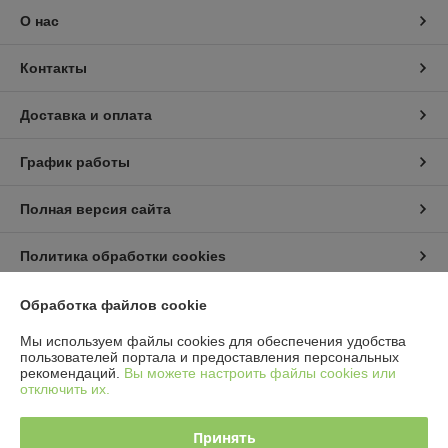
О нас
Контакты
Доставка и оплата
График работы
Полная версия сайта
Политика обработки cookies
Сайт создан на платформе Deal.by
Обработка файлов cookie
Мы используем файлы cookies для обеспечения удобства
пользователей портала и предоставления персональных
рекомендаций.
Вы можете настроить файлы cookies или
отключить их.
Принять
Информация для покупателя