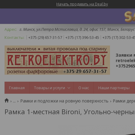
Начать продавать на Deal.by
г. Минск, ул.Петра Мстиславца, д. 24, офис 157, Минск, Беларус
+375 (29) 657-31-57
+375 (17) 396-53-45
+375 (17) 302-53-4
Заявки 
retroele
+3752965
Главная
Товары и услуги
О нас
Наши партнеры
...
Рамки и подложки на ровную поверхность
Рамки дер
Рамка 1-местная Bironi, Угольно-черны