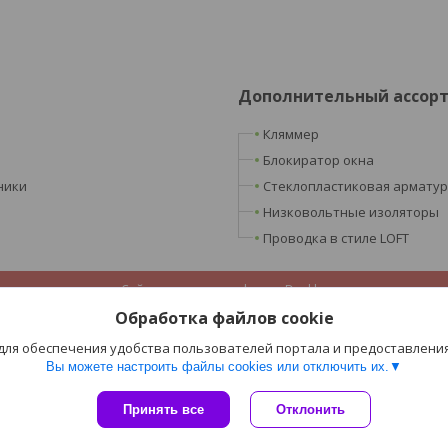
Дополнительный ассор
Кляммер
Блокиратор окна
ники
Стеклопластиковая армату
Низковольтные изоляторы
Проводка в стиле LOFT
Сайт создан на платформе Deal.by
Политика обработки файлов cookies
Обработка файлов cookie
ООО «Ретроэлектро» |
Пожаловаться на контент
Select Language
▼
 для обеспечения удобства пользователей портала и предоставлени
Вы можете настроить файлы cookies или отключить их.
Принять все
Отклонить