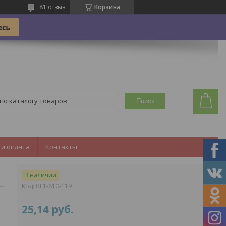
81 отзыв
Корзина
Поиск
 и оплата
Контакты
В наличии
Код:
BF1-610-119
25,14
руб.