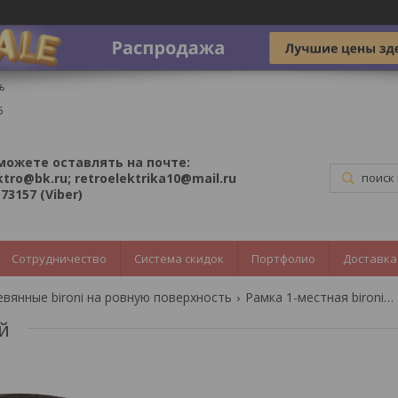
ь
5
можете оставлять на почте:
ktro@bk.ru; retroelektrika10@mail.ru
73157 (Viber)
Сотрудничество
Система скидок
Портфолио
Доставка
евянные bironi на ровную поверхность
Рамка 1-местная bironi, угольно-черный
й