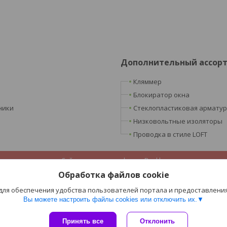
Дополнительный ассор
Кляммер
Блокиратор окна
ники
Стеклопластиковая армату
Низковольтные изоляторы
Проводка в стиле LOFT
Сайт создан на платформе Deal.by
Политика обработки файлов cookies
Обработка файлов cookie
ООО «Ретроэлектро» |
Пожаловаться на контент
Select Language
▼
 для обеспечения удобства пользователей портала и предоставлени
Вы можете настроить файлы cookies или отключить их.
Принять все
Отклонить