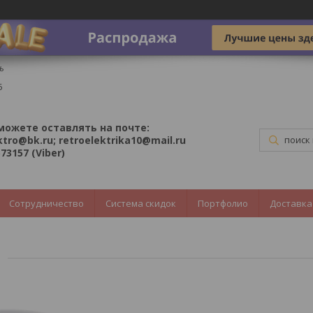
ь
5
можете оставлять на почте:
ktro@bk.ru; retroelektrika10@mail.ru
73157 (Viber)
Сотрудничество
Система скидок
Портфолио
Доставка