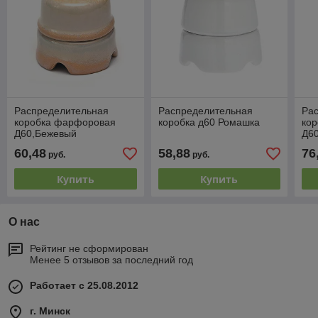
Распределительная
Распределительная
Ра
коробка фарфоровая
коробка д60 Ромашка
ко
Д60,Бежевый
Д6
60,48
58,88
76
руб.
руб.
Купить
Купить
О нас
Рейтинг не сформирован
Менее 5 отзывов за последний год
Работает с 25.08.2012
г. Минск