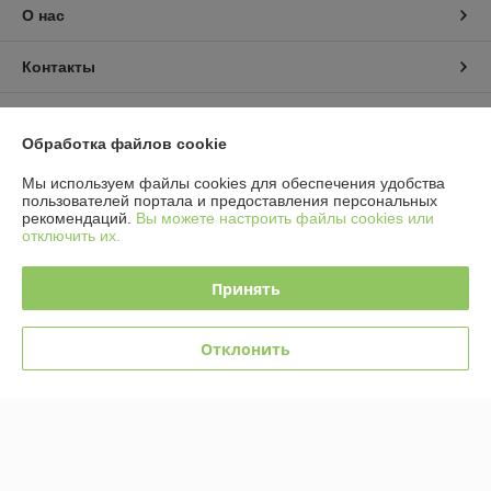
О нас
Контакты
Доставка и оплата
Обработка файлов cookie
График работы
Мы используем файлы cookies для обеспечения удобства
пользователей портала и предоставления персональных
рекомендаций.
Вы можете настроить файлы cookies или
Полная версия сайта
отключить их.
Политика обработки cookies
Принять
Сайт создан на платформе Deal.by
Отклонить
Информация для покупателя