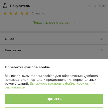
Покупатель
02.04.2026
Отлично
Показать все отзывы
О нас
Контакты
Доставка и оплата
Обработка файлов cookie
График работы
Мы используем файлы cookies для обеспечения удобства
пользователей портала и предоставления персональных
рекомендаций.
Вы можете настроить файлы cookies или
Полная версия сайта
отключить их.
Политика обработки cookies
Принять
Сайт создан на платформе Deal.by