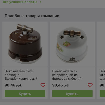
Все условия оплаты
Подобные товары компании
Выключатель 1-кл.
Выключатель 1-
Вык
проходной
кл.проходной из
кл.
Salvador,Коричневый
фарфора (яблоня)
фар
Salvador
90,46
90,46
90
руб.
руб.
Купить
Купить