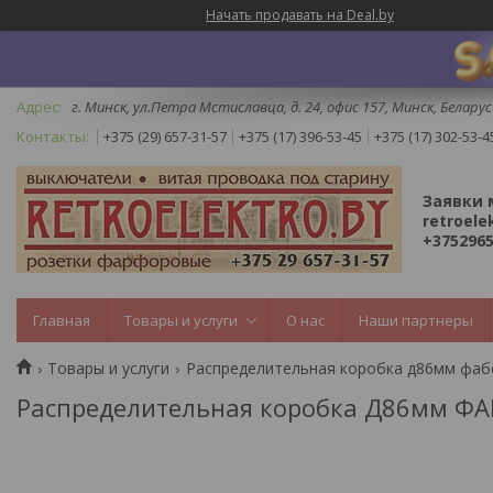
Начать продавать на Deal.by
г. Минск, ул.Петра Мстиславца, д. 24, офис 157, Минск, Беларус
+375 (29) 657-31-57
+375 (17) 396-53-45
+375 (17) 302-53-4
Заявки 
retroele
+3752965
Главная
Товары и услуги
О нас
Наши партнеры
Товары и услуги
Распределительная коробка д86мм фа
Распределительная коробка Д86мм Ф