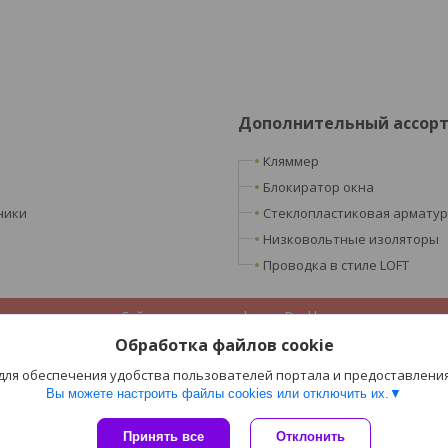
Дополнительный ассор
Кляммер
Блокиратор окна
ники
Стеклопластиковая армату
Низковольтные изоляторы
Проводка в стиле LOFT
Сайт создан на платформе Deal.by
Политика обработки файлов cookies
Обработка файлов cookie
ООО «Ретроэлектро» |
Пожаловаться на контент
Select Language
▼
 для обеспечения удобства пользователей портала и предоставлени
Вы можете настроить файлы cookies или отключить их.
Принять все
Отклонить