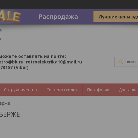
ь
5
можете оставлять на почте:
ktro@bk.ru; retroelektrika10@mail.ru
73157 (Viber)
Сотрудничество
Система скидок
Портфолио
Доставка
берже
АБЕРЖЕ