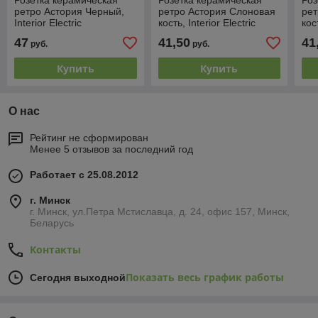
Розетка керамическая
Розетка керамическая
Роз
ретро Астория Черный,
ретро Астория Слоновая
рет
Interior Electric
кость, Interior Electric
кос
47
41,50
41
руб.
руб.
Купить
Купить
О нас
Рейтинг не сформирован
Менее 5 отзывов за последний год
Работает с 25.08.2012
г. Минск
г. Минск, ул.Петра Мстиславца, д. 24, офис 157, Минск,
Беларусь
Контакты
Показать весь график работы
Сегодня выходной