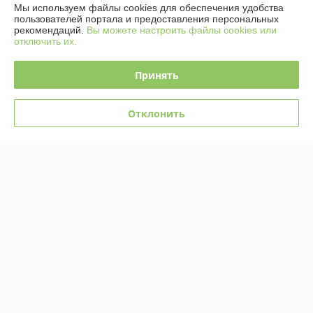
Мы используем файлы cookies для обеспечения удобства
пользователей портала и предоставления персональных
рекомендаций.
Вы можете настроить файлы cookies или
Полная версия сайта
отключить их.
Политика обработки cookies
Принять
Сайт создан на платформе Deal.by
Отклонить
Информация для покупателя
Юридическое лицо:
Общество с ограниченной ответственностью
«Ретроэлектро»
220076, г.Минск, ул.Петра Мстиславца, 24-157
Регистрационный номер ЕГР: 193671302
УНП: 193671302
Регистрационный орган: Минский горисполком