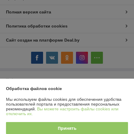
Полная версия сайта
Политика обработки cookies
Сайт создан на платформе Deal.by
Информация для покупателя
Обработка файлов cookie
Юридическое лицо:
Общество с ограниченной ответственностью
«Ретроэлектро»
220076, г.Минск, ул.Петра Мстиславца, 24-157
Мы используем файлы cookies для обеспечения удобства
пользователей портала и предоставления персональных
Регистрационный номер ЕГР: 193671302
рекомендаций.
Вы можете настроить файлы cookies или
отключить их.
УНП: 193671302
Регистрационный орган: Минский горисполком
Принять