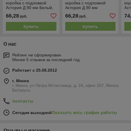
коробка с подложкой
коробка с подложкой
кор
Астория Д 90 мм Белый,
Астория Д 90 мм
Аст
Interior Electric
Песочный, Interior Electric
Inte
66,28
66,28
74
руб.
руб.
Купить
Купить
О нас
Рейтинг не сформирован
Менее 5 отзывов за последний год
Работает с 25.08.2012
г. Минск
г. Минск, ул.Петра Мстиславца, д. 24, офис 157, Минск,
Беларусь
Контакты
Показать весь график работы
Сегодня выходной
Отзывы о магазине