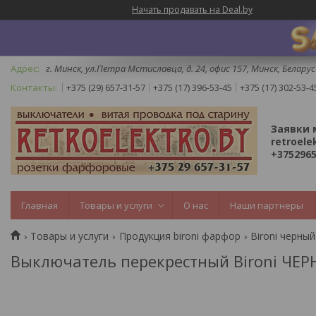
Начать продавать на Deal.by
г. Минск, ул.Петра Мстиславца, д. 24, офис 157, Минск, Беларус
+375 (29) 657-31-57
+375 (17) 396-53-45
+375 (17) 302-53-4
Заявки 
retroele
+3752965
Главная
Товары и услуги
О нас
Наши партнеры
Товары и услуги
Продукция bironi фарфор
Bironi черный
Выключатель перекрестный Bironi ЧЕ