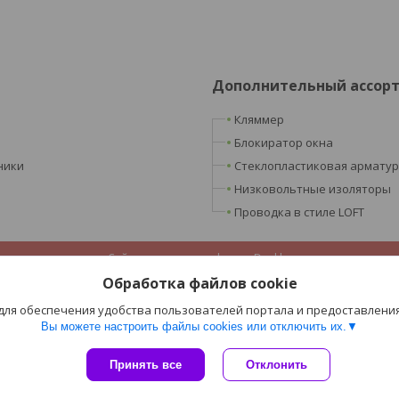
Дополнительный ассор
Кляммер
Блокиратор окна
ники
Стеклопластиковая армату
Низковольтные изоляторы
Проводка в стиле LOFT
Сайт создан на платформе Deal.by
Политика обработки файлов cookies
Обработка файлов cookie
ООО «Ретроэлектро» |
Пожаловаться на контент
Select Language
▼
 для обеспечения удобства пользователей портала и предоставлени
Вы можете настроить файлы cookies или отключить их.
Принять все
Отклонить