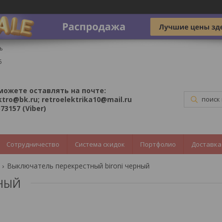
ь
5
можете оставлять на почте:
ktro@bk.ru; retroelektrika10@mail.ru
73157 (Viber)
Сотрудничество
Система скидок
Портфолио
Доставка
Выключатель перекрестный bironi черный
РНЫЙ