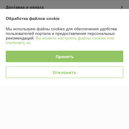
Доставка и оплата
Обработка файлов cookie
График работы
Мы используем файлы cookies для обеспечения удобства
пользователей портала и предоставления персональных
Полная версия сайта
рекомендаций.
Вы можете настроить файлы cookies или
отключить их.
Политика обработки cookies
Принять
Сайт создан на платформе Deal.by
Отклонить
Информация для покупателя
Юридическое лицо:
Общество с ограниченной ответственностью
«Ретроэлектро»
220076, г.Минск, ул.Петра Мстиславца, 24-157
Регистрационный номер ЕГР: 193671302