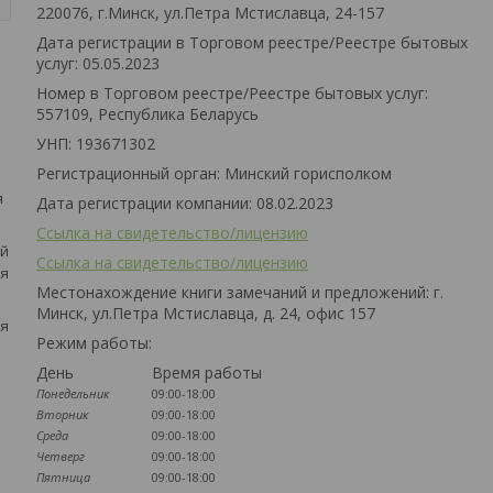
220076, г.Минск, ул.Петра Мстиславца, 24-157
Дата регистрации в Торговом реестре/Реестре бытовых
услуг: 05.05.2023
Номер в Торговом реестре/Реестре бытовых услуг:
557109, Республика Беларусь
УНП: 193671302
Регистрационный орган: Минский горисполком
я
Дата регистрации компании: 08.02.2023
Ссылка на свидетельство/лицензию
ей
Ссылка на свидетельство/лицензию
ля
Местонахождение книги замечаний и предложений: г.
Минск, ул.Петра Мстиславца, д. 24, офис 157
ля
Режим работы:
День
Время работы
Понедельник
09:00-18:00
Вторник
09:00-18:00
Среда
09:00-18:00
Четверг
09:00-18:00
Пятница
09:00-18:00