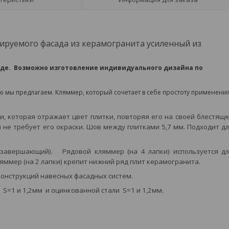
ируемого фасада из керамогранита усиленный из
ладе. Возможно изготовление индивидуального дизайна по
 мы предлагаем. Кляммер, который сочетает в себе простоту применени
, которая отражает цвет плитки, повторяя его на своей блестящ
 не требует его окраски. Шов между плитками 5,7 мм. Подходит д
 завершающий). Рядовой кляммер (на 4 лапки) используется д
ммер (на 2 лапки) крепит нижний ряд плит керамогранита.
онструкций навесных фасадных систем.
0
S
=1 и 1,2мм и оцинкованной стали
S
=1 и 1,2мм.