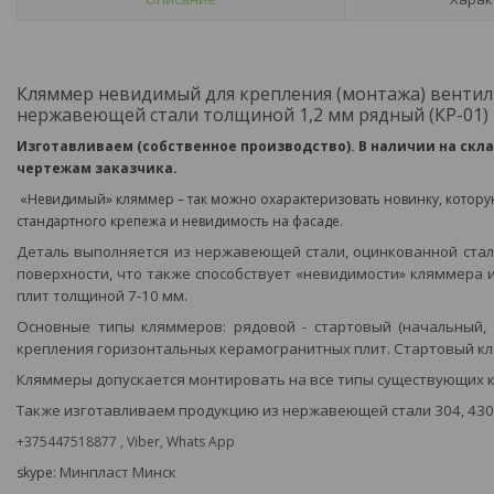
Кляммер невидимый для крепления (монтажа) вентил
нержавеющей стали толщиной 1,2 мм рядный (КР-01)
Изготавливаем (собственное производство). В наличии на ск
чертежам заказчика.
«Невидимый» кляммер – так можно охарактеризовать новинку, которую
стандартного крепежа и невидимость на фасаде.
Деталь выполняется из нержавеющей стали, оцинкованной стали
поверхности, что также способствует «невидимости» кляммера и
плит толщиной 7-10 мм.
Основные типы кляммеров: рядовой - стартовый (начальный,
крепления горизонтальных керамогранитных плит. Стартовый кля
Кляммеры допускается монтировать на все типы существующих к
Также изготавливаем продукцию из нержавеющей стали 304, 43
+375447518877 , Viber, Whats App
Минпласт
Минск
skype: