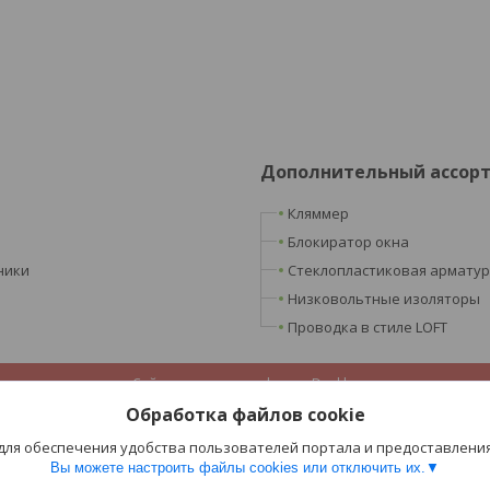
Дополнительный ассор
Кляммер
Блокиратор окна
ники
Стеклопластиковая армату
Низковольтные изоляторы
Проводка в стиле LOFT
Сайт создан на платформе Deal.by
Политика обработки файлов cookies
Обработка файлов cookie
ООО «Ретроэлектро» |
Пожаловаться на контент
Select Language
▼
 для обеспечения удобства пользователей портала и предоставлени
Вы можете настроить файлы cookies или отключить их.