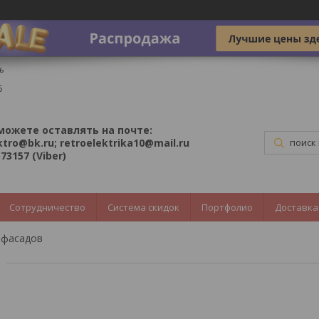
ь
5
можете оставлять на почте:
ktro@bk.ru; retroelektrika10@mail.ru
73157 (Viber)
Сотрудничество
Система скидок
Портфолио
Доставка
тфасадов