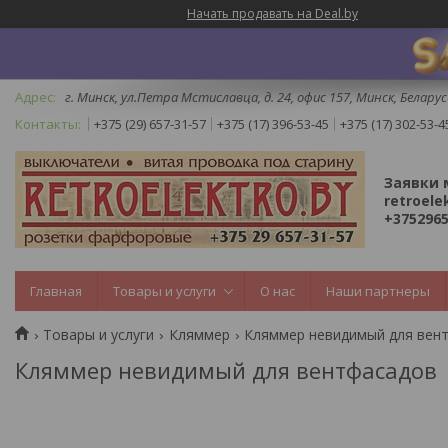
Начать продавать на Deal.by
г. Минск, ул.Петра Мстиславца, д. 24, офис 157, Минск, Беларус
+375 (29) 657-31-57
+375 (17) 396-53-45
+375 (17) 302-53-4
Заявки 
retroele
+3752965
Главная
Товары и услуги
О нас
Наши партнеры
Товары и услуги
Кляммер
Кляммер невидимый для вен
Кляммер невидимый для вентфасадов