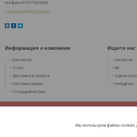
тел
/
факс
+375173025345
minplastminsk@gmail.com
Информация о компании
Ищите нас
Контакты
Facebook
О нас
Вк
Доставка и оплата
Однокласс
Система скидок
Instagram
Сотрудничество
Мы используем файлы cookies