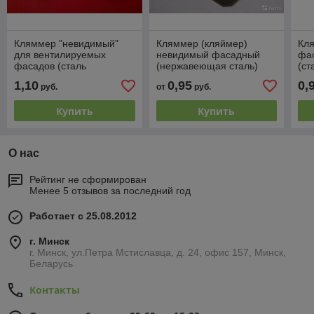
Кляммер "невидимый"
Кляммер (кляймер)
Кл
для вентилируемых
невидимый фасадный
фа
фасадов (сталь
(нержавеющая сталь)
(ст
нержавеющая 1,2 мм)
мм
1,10
0,95
0,
руб.
от
руб.
Купить
Купить
О нас
Рейтинг не сформирован
Менее 5 отзывов за последний год
Работает с 25.08.2012
г. Минск
г. Минск, ул.Петра Мстиславца, д. 24, офис 157, Минск,
Беларусь
Контакты