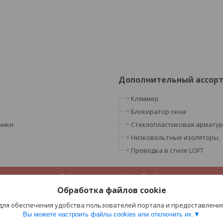
Дополнительный ассор
Кляммер
Блокиратор окна
ники
Стеклопластиковая армату
Низковольтные изоляторы
Проводка в стиле LOFT
Сайт создан на платформе Deal.by
Политика обработки файлов cookies
Обработка файлов cookie
ООО «Ретроэлектро» |
Пожаловаться на контент
Select Language
▼
 для обеспечения удобства пользователей портала и предоставлени
Вы можете настроить файлы cookies или отключить их.