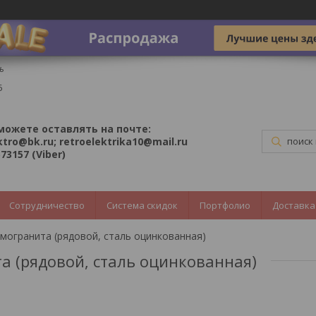
ь
5
можете оставлять на почте:
ktro@bk.ru; retroelektrika10@mail.ru
73157 (Viber)
Сотрудничество
Система скидок
Портфолио
Доставка
могранита (рядовой, сталь оцинкованная)
 (рядовой, сталь оцинкованная)