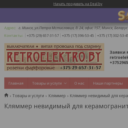
Начать продавать на Deal.by
г. Минск, ул.Петра Мстиславца, д. 24, офис 157, Минск, Беларус
+375 (29) 657-31-57
+375 (17) 396-53-45
+375 (17) 302-53-4
Заявки 
retroele
+3752965
Главная
Товары и услуги
О нас
Наши партнеры
Товары и услуги
Кляммер
Кляммер невидимый для кера
Кляммер невидимый для керамогранита