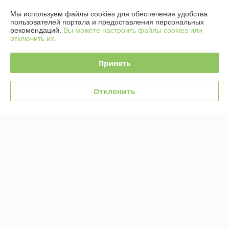
График работы
Мы используем файлы cookies для обеспечения удобства
пользователей портала и предоставления персональных
рекомендаций.
Вы можете настроить файлы cookies или
Полная версия сайта
отключить их.
Политика обработки cookies
Принять
Сайт создан на платформе Deal.by
Отклонить
Информация для покупателя
Юридическое лицо:
Общество с ограниченной ответственностью
«Ретроэлектро»
220076, г.Минск, ул.Петра Мстиславца, 24-157
Регистрационный номер ЕГР: 193671302
УНП: 193671302
Регистрационный орган: Минский горисполком