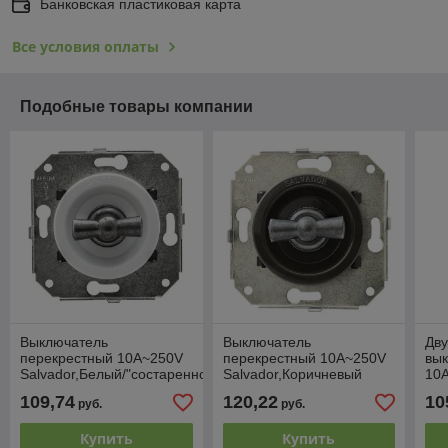
Банковская пластиковая карта
Все условия оплаты
Подобные товары компании
Выключатель
Выключатель
Дв
перекрестный 10А~250V
перекрестный 10А~250V
вы
Salvador,Белый/"состаренное
Salvador,Коричневый
10А
серебро"
/"состаренное серебро"
сос
109,74
120,22
10
руб.
руб.
Купить
Купить