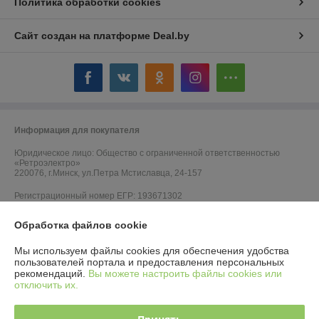
Политика обработки cookies
Сайт создан на платформе Deal.by
Информация для покупателя
Юридическое лицо:
Общество с ограниченной ответственностью
«Ретроэлектро»
220076, г.Минск, ул.Петра Мстиславца, 24-157
Регистрационный номер ЕГР: 193671302
УНП: 193671302
Обработка файлов cookie
Регистрационный орган: Минский горисполком
Мы используем файлы cookies для обеспечения удобства
пользователей портала и предоставления персональных
Дата регистрации компании: 08.02.2023
рекомендаций.
Вы можете настроить файлы cookies или
отключить их.
Ссылка на свидетельство/лицензию
Ссылка на свидетельство/лицензию