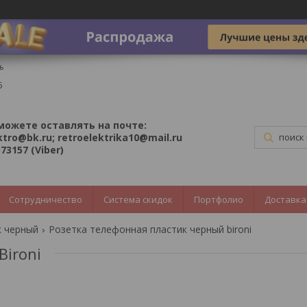
ь
5
можете оставлять на почте:
ktro@bk.ru; retroelektrika10@mail.ru
73157 (Viber)
Сотрудничество
Система скидок
Портфолио
Доставка
к черный
Розетка телефонная пластик черный bironi
ironi