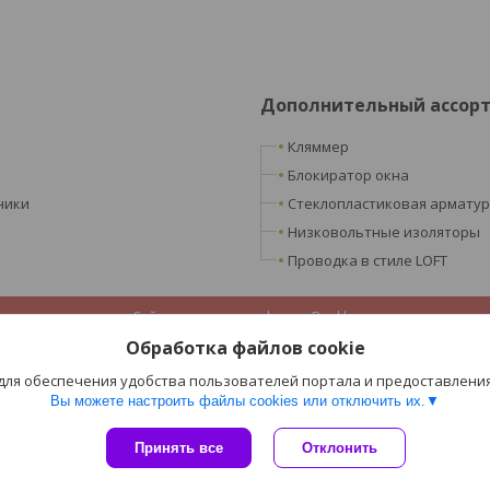
Дополнительный ассор
Кляммер
Блокиратор окна
ники
Стеклопластиковая армату
Низковольтные изоляторы
Проводка в стиле LOFT
Сайт создан на платформе Deal.by
Политика обработки файлов cookies
Обработка файлов cookie
ООО «Ретроэлектро» |
Пожаловаться на контент
Select Language
▼
 для обеспечения удобства пользователей портала и предоставлени
Вы можете настроить файлы cookies или отключить их.
Принять все
Отклонить