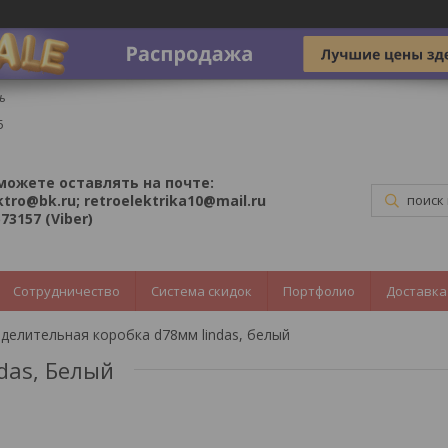
ь
5
можете оставлять на почте:
ktro@bk.ru; retroelektrika10@mail.ru
73157 (Viber)
Сотрудничество
Система скидок
Портфолио
Доставка
делительная коробка d78мм lindas, белый
das, Белый