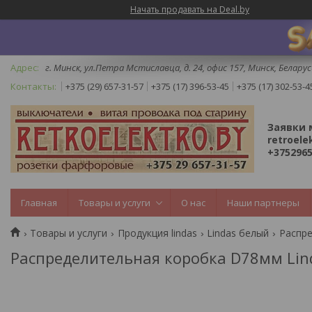
Начать продавать на Deal.by
г. Минск, ул.Петра Мстиславца, д. 24, офис 157, Минск, Беларус
+375 (29) 657-31-57
+375 (17) 396-53-45
+375 (17) 302-53-4
Заявки 
retroele
+3752965
Главная
Товары и услуги
О нас
Наши партнеры
Товары и услуги
Продукция lindas
Lindas белый
Распре
Распределительная коробка D78мм Lin