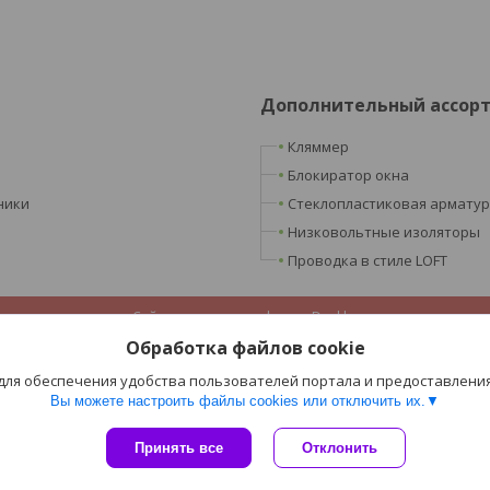
Дополнительный ассор
Кляммер
Блокиратор окна
ники
Стеклопластиковая армату
Низковольтные изоляторы
Проводка в стиле LOFT
Сайт создан на платформе Deal.by
Политика обработки файлов cookies
Обработка файлов cookie
ООО «Ретроэлектро» |
Пожаловаться на контент
Select Language
▼
 для обеспечения удобства пользователей портала и предоставлени
Вы можете настроить файлы cookies или отключить их.
Принять все
Отклонить