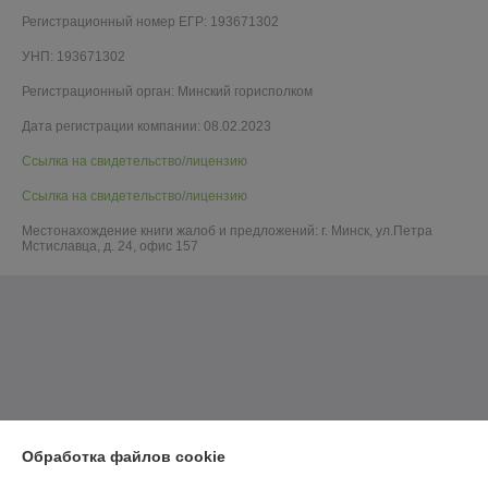
Регистрационный номер ЕГР: 193671302
УНП: 193671302
Регистрационный орган: Минский горисполком
Дата регистрации компании: 08.02.2023
Ссылка на свидетельство/лицензию
Ссылка на свидетельство/лицензию
Местонахождение книги жалоб и предложений: г. Минск, ул.Петра
Мстиславца, д. 24, офис 157
Обработка файлов cookie