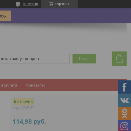
81 отзыв
Корзина
Поиск
 и оплата
Контакты
иной
В наличии
Код:
С24ВДЗ
114,98
руб.