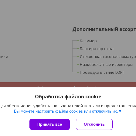
Дополнительный ассор
Кляммер
Блокиратор окна
ники
Стеклопластиковая армату
Низковольтные изоляторы
Проводка в стиле LOFT
Сайт создан на платформе Deal.by
Политика обработки файлов cookies
Обработка файлов cookie
ООО «Ретроэлектро» |
Пожаловаться на контент
Select Language
▼
 для обеспечения удобства пользователей портала и предоставлени
Вы можете настроить файлы cookies или отключить их.
Принять все
Отклонить