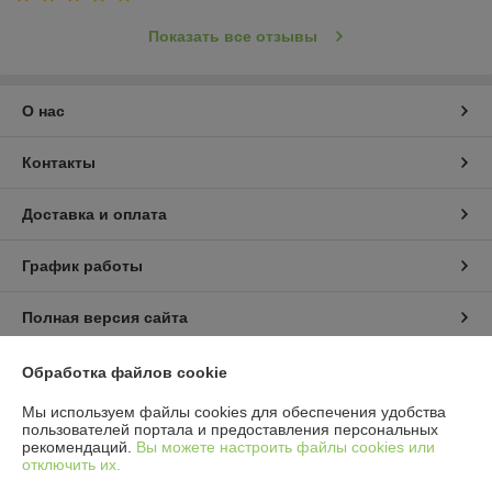
Показать все отзывы
О нас
Контакты
Доставка и оплата
График работы
Полная версия сайта
Политика обработки cookies
Обработка файлов cookie
Мы используем файлы cookies для обеспечения удобства
Сайт создан на платформе Deal.by
пользователей портала и предоставления персональных
рекомендаций.
Вы можете настроить файлы cookies или
отключить их.