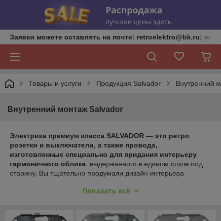
Заявки можете оставлять на почте: retroelektro@bk.ru; retro
Товары и услуги
Продукция Salvador
Внутренний м
Внутренний монтаж Salvador
Электрика премиум класса SALVADOR — это ретро
розетки и выключатели, а также провода,
изготовленные специально для придания интерьеру
гармоничного облика
, выдержанного в едином стиле под
старину. Вы тщательно продумали дизайн интерьера
квартиры или зала ресторана и остановили свой выбор
Показать всё
именно на ретро стиле? Ни одна деталь не должна
выбиваться из общей концепции, все должно быть в духе
прошлого, в духе благородной старины. Посмотрите каталог
SALVADOR — вы удивитесь, насколько современная