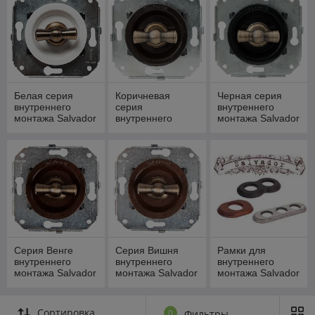
высокотехнологичная электрика может соответствовать
вашим пожеланиям.
Белая серия
Коричневая
Черная серия
внутреннего
серия
внутреннего
монтажа Salvador
внутреннего
монтажа Salvador
монтажа Salvador
Серия Венге
Серия Вишня
Рамки для
внутреннего
внутреннего
внутреннего
монтажа Salvador
монтажа Salvador
монтажа Salvador
Сортировка
0
Фильтры