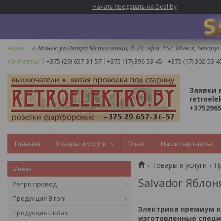
Начать продавать на Deal.by
г. Минск, ул.Петра Мстиславца, д. 24, офис 157, Минск, Беларус
+375 (29) 657-31-57
+375 (17) 396-53-45
+375 (17) 302-53-4
Заявки 
retroele
+3752965
Главная
Товары и услуги
О нас
Наши партнеры
Товары и услуги
П
Salvador Яблон
Ретро провод
Продукция Bironi
Электрика премиум к
Продукция Lindas
изготовленные специ