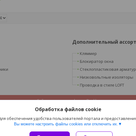
Дополнительный ассор
Кляммер
Блокиратор окна
ники
Стеклопластиковая армату
Низковольтные изоляторы
Проводка в стиле LOFT
Сайт создан на платформе Deal.by
Политика обработки файлов cookies
Обработка файлов cookie
ООО «Ретроэлектро» |
Пожаловаться на контент
Select Language
▼
 для обеспечения удобства пользователей портала и предоставлени
Вы можете настроить файлы cookies или отключить их.