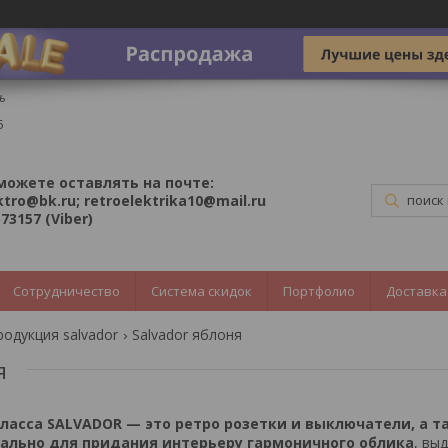
ь
5
можете оставлять на почте:
ktro@bk.ru; retroelektrika10@mail.ru
73157 (Viber)
Сотрудничество
Система скидок
Портфолио
Доставка
родукция salvador
Salvador яблоня
я
ласса SALVADOR — это ретро розетки и выключатели, а т
ально для придания интерьеру гармоничного облика
, вы