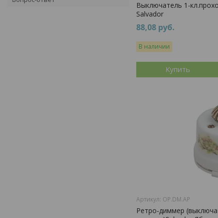
Выключатель 1-кл.прох
Salvador
88,08
руб.
В наличии
Купить
OP.DM.AP
Ретро-диммер (выключа