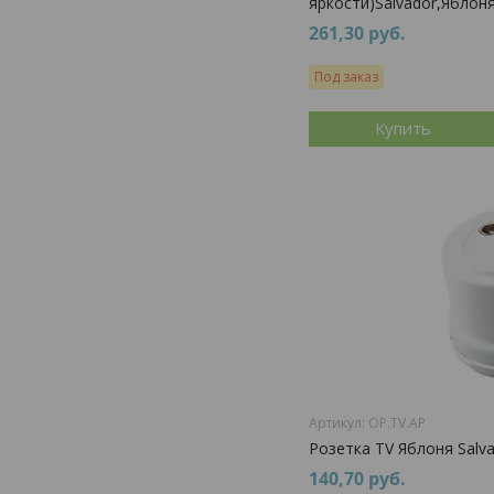
яркости)Salvador,Яблон
261,30
руб.
Под заказ
Купить
OP.TV.AP
Розетка TV Яблоня Salv
140,70
руб.