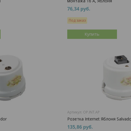
я
монтажа 16 А, Яблоня
76,34
руб.
Под заказ
Купить
OP.INT.AP
ador
Розетка Internet Яблоня Salvado
135,86
руб.