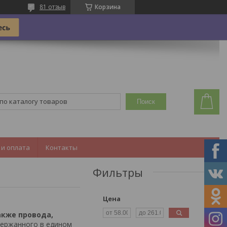
81 отзыв
Корзина
Поиск
 и оплата
Контакты
Фильтры
Цена
акже провода,
держанного в едином