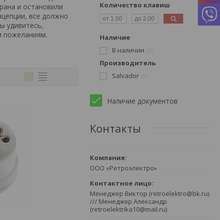
Количество клавиш
орана и остановили
нцепции, все должно
ы удивитесь,
м пожеланиям.
Наличие
В наличии
3
Производитель
Salvador
9
Наличие документов
Контакты
ООО «Ретроэлектро»
Менеджер Виктор (retroelektro@bk.ru)
/// Менеджер Александр
(retroelektrika10@mail.ru)