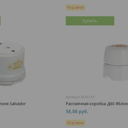
Под заказ
Купить
ВОХ1AP
оня Salvador
Распаячная коробка Д60 Яблон
58,88
руб.
Под заказ