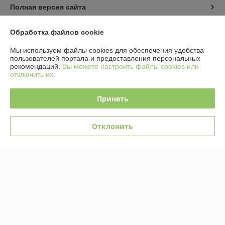
Полная версия сайта
Политика обработки cookies
Обработка файлов cookie
Мы используем файлы cookies для обеспечения удобства
Сайт создан на платформе Deal.by
пользователей портала и предоставления персональных
рекомендаций.
Вы можете настроить файлы cookies или
отключить их.
Принять
Информация для покупателя
Отклонить
Юридическое лицо:
Общество с ограниченной ответственностью
«Ретроэлектро»
220076, г.Минск, ул.Петра Мстиславца, 24-157
Регистрационный номер ЕГР: 193671302
УНП: 193671302
Регистрационный орган: Минский горисполком
Дата регистрации компании: 08.02.2023